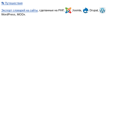
👣 Путешествия
Экспорт словарей на сайты
, сделанные на PHP,
Joomla,
Drupal,
WordPress, MODx.