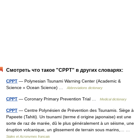
Смотреть что такое "CPPT" в других словарях:
CPPT
— Polynesian Tsunami Warning Center (Academic &
Science » Ocean Science) …
Abbreviations dictionary
CPPT
— Coronary Primary Prevention Trial …
Medical dictionary
CPPT
— Centre Polynésien de Prévention des Tsunamis. Siège à
Papeete (Tahiti). Un tsunami (terme d origine japonaise) est une
sorte de raz de marée, dû le plus généralement à un séisme, une
éruption volcanique, un glissement de terrain sous marins,… …
Sigles et Acronymes francais