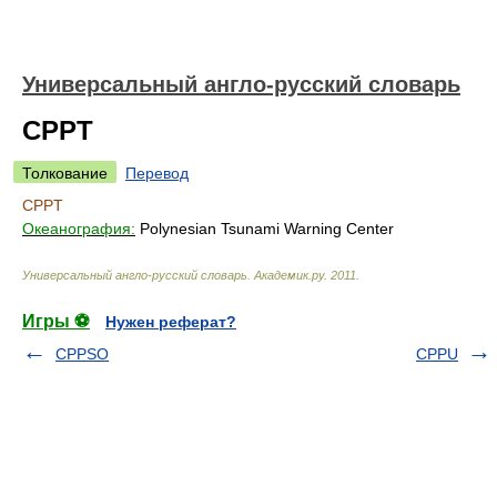
Универсальный англо-русский словарь
CPPT
Толкование
Перевод
CPPT
Океанография:
Polynesian Tsunami Warning Center
Универсальный англо-русский словарь
.
Академик.ру
.
2011
.
Игры ⚽
Нужен реферат?
CPPSO
CPPU