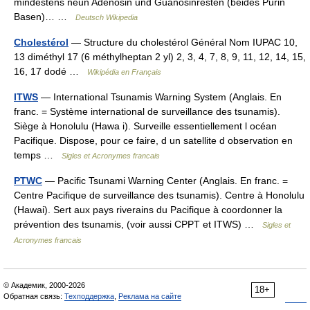
mindestens neun Adenosin und Guanosinresten (beides Purin
Basen)… …
Deutsch Wikipedia
Cholestérol
— Structure du cholestérol Général Nom IUPAC 10,
13 diméthyl 17 (6 méthylheptan 2 yl) 2, 3, 4, 7, 8, 9, 11, 12, 14, 15,
16, 17 dodé …
Wikipédia en Français
ITWS
— International Tsunamis Warning System (Anglais. En
franc. = Système international de surveillance des tsunamis).
Siège à Honolulu (Hawa i). Surveille essentiellement l océan
Pacifique. Dispose, pour ce faire, d un satellite d observation en
temps …
Sigles et Acronymes francais
PTWC
— Pacific Tsunami Warning Center (Anglais. En franc. =
Centre Pacifique de surveillance des tsunamis). Centre à Honolulu
(Hawai). Sert aux pays riverains du Pacifique à coordonner la
prévention des tsunamis, (voir aussi CPPT et ITWS) …
Sigles et
Acronymes francais
© Академик, 2000-2026
18+
Обратная связь:
Техподдержка
,
Реклама на сайте